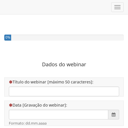
Toggl
0%
Dados do webinar
(Esta questão é obrigatória)
Título do webinar [máximo 50 caracteres]:
(Esta questão é obrigatória)
Data [Gravação do webinar]:
Date in the format: dd.mm.aaaa
Open t
Formato: dd.mm.aaaa