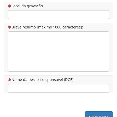
(Esta questão é obrigatória)
Local da gravação
(Esta questão é obrigatória)
Breve resumo [máximo 1000 caracteres]:
(Esta questão é obrigatória)
Nome da pessoa responsável (DGE):